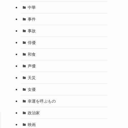
中華
事件
事故
俳優
和食
声優
天災
女優
幸運を呼ぶもの
政治家
映画