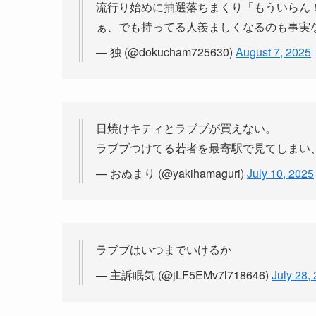
流行り始めに抽選落ちまくり「もういらん
ぁ、でも持ってる人羨ましくなるのも事実
— 独 (@dokucham725630)
August 7, 2025
日焼けキティとラブブが買えない。
ラブブつけてる若者を最寄駅で見てしまい
— おぬまり (@yakihamaguri)
July 10, 2025
ラブブはいつまでいけるか
— 主訴眠気 (@jLF5EMv7l718646)
July 28,