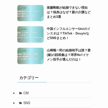
後藤剛範が結婚できない理由
は？独身はなぜ？親の介護など
まとめ3選
中国インフルエンサーUmiのイ
ンスタは？TikTok・Douyinな
どSNSまとめ！
山﨑颯一郎の結婚相手は誰？妻
(嫁)の顔画像は？球界No1イケ
メン投手が選んだのは！
カテゴリー
CM
SNS