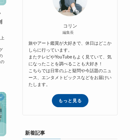
？
創
コリン
編集長
以上
旅やアート鑑賞が大好きで、休日はどこか
しらに行っています。
グ
の
またテレビやYouTubeもよく見ていて、気
送の
になったことを調べることも大好き！
こちらでは日常のふと疑問や今話題のニュ
ース、エンタメトピックスなどをお届けい
たします。
ー
もっと見る
新着記事