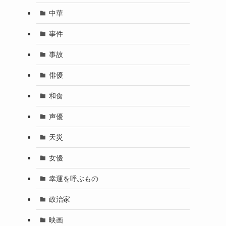
中華
事件
事故
俳優
和食
声優
天災
女優
幸運を呼ぶもの
政治家
映画