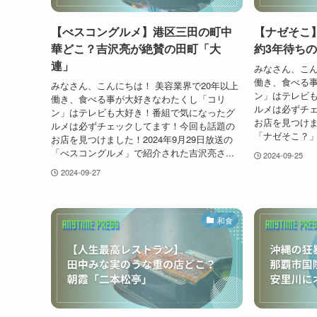
【べスコングルメ】港区三田の町中
【ナゼそこ
華どこ？吉沢亮が絶賛の田町「大
約3年待ち
連」
みなさん、こん
働き、食べる
みなさん、こんにちは！ 美容業界で20年以上
ン」はテレビ
働き、食べる事が大好きなわたくし「コリ
ルメは必ずチ
ン」はテレビも大好き！番組で気になったグ
お店を見つけまし
ルメは必ずチェックしてます！今回も話題の
「ナゼそこ？」
お店を見つけました！2024年9月29日放送の
「べスコングルメ」で紹介された吉沢亮さ...
2024-09-25
2024-09-27
和食