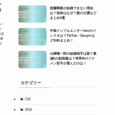
ケ
後藤剛範が結婚できない理由
等
は？独身はなぜ？親の介護など
まとめ3選
しい
！
中国インフルエンサーUmiのイ
放送
ンスタは？TikTok・Douyinな
記事
どSNSまとめ！
日
山﨑颯一郎の結婚相手は誰？妻
(嫁)の顔画像は？球界No1イケ
メン投手が選んだのは！
カテゴリー
CM
SNS