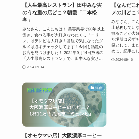
【人生最高レストラン】田中みな実
【なんだこ
のうな重の店どこ？朝霞「二本松
メの川どこ
亭」
みなさん、こん
上勤務してい
みなさん、こんにちは！ 美容業界で20年以上
観ることが大
働き、食べる事が大好きなわたくし「コリ
た場所は必ず
ン」はテレビも大好き！番組で気になったグ
録として、ま
ルメは必ずチェックしてます！今回も話題の
めに、記事にし
お店を見つけました！ 2024年9月14日放送の
「人生最高レストラン」で、田中みな実さ...
2024-09-10
2024-09-14
洋食
【オモウマい店】大阪濃厚コーヒー