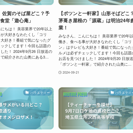
】佐賀のそば屋どこ？予
【ポツンと一軒家】山形そばどこ
の食堂「遊心庵」
茅葺き屋根の「源蔵」は明治24年
業！
にちは！ 美容業界で20年以上
事が大好きなわたくし「コリ
みなさん、こんにちは！ 美容業界で20年
も大好き！番組で気になったグ
働き、食べる事が大好きなわたくし「コリ
ェックしてます！今回も話題の
ン」はテレビも大好き！番組で気になった
た！ 2024年9月26 日放送の
ルメは必ずチェックしてます！今回も話題
で紹介された山奥にある3...
お店を見つけました！ 2024年9月20 日放
「ポツンと一軒家」で紹介された山奥に...
2024-09-21
バラエティー
バラエティ