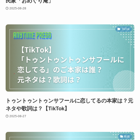
民家「おめぐり庵」
2025-08-28
TikTok
トゥントゥントゥンサフールに恋してるの本家は？元
ネタや歌詞は？【TikTok】
2025-08-27
映画