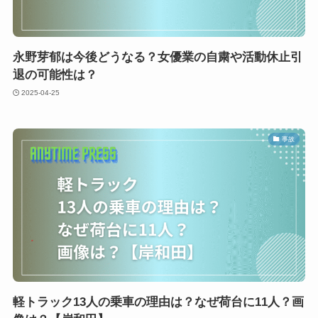
永野芽郁は今後どうなる？女優業の自粛や活動休止引
退の可能性は？
2025-04-25
事故
軽トラック13人の乗車の理由は？なぜ荷台に11人？画