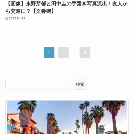
【画像】永野芽郁と田中圭の手繋ぎ写真流出！友人か
ら交際に？【文春砲】
2025-04-23
1
2
...
4
検索