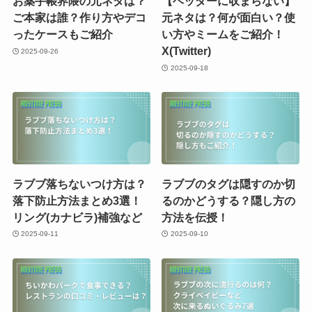
お薬手帳界隈の元ネタは？
【ヘッダーに収まらない】
ご本家は誰？作り方やデコ
元ネタは？何が面白い？使
ったケースもご紹介
い方やミームをご紹介！
X(Twitter)
2025-09-26
2025-09-18
ラブブ落ちないつけ方は？
ラブブのタグは隠すのか切
落下防止方法まとめ3選！
るのかどうする？隠し方の
リング(カナビラ)補強など
方法を伝授！
2025-09-11
2025-09-10