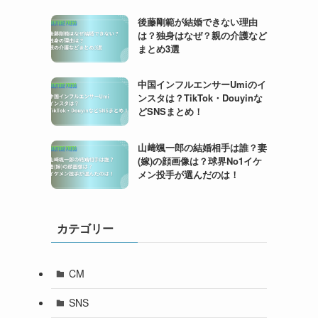
後藤剛範が結婚できない理由
は？独身はなぜ？親の介護など
まとめ3選
中国インフルエンサーUmiのイ
ンスタは？TikTok・Douyinな
どSNSまとめ！
山﨑颯一郎の結婚相手は誰？妻
(嫁)の顔画像は？球界No1イケ
メン投手が選んだのは！
カテゴリー
CM
SNS