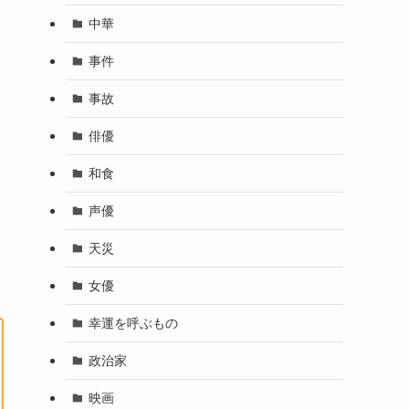
中華
事件
事故
俳優
和食
声優
天災
女優
幸運を呼ぶもの
政治家
映画