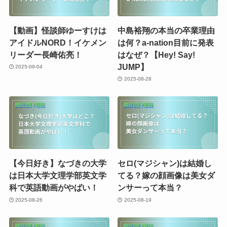
【動画】怪談師ゆーすけは
中島裕翔の本当の卒業理由
アイドルNORD！イケメン
は何？a-nation目前に発表
リーダー長崎佑亮！
はなぜ？【Hey! Say!
JUMP】
2025-09-04
2025-08-28
【今日好き】なづきの大学
セロ(マジシャン)は結婚し
は日本大学文理学部英文学
てる？嫁の顔画像は美女ダ
科で英語動画がやばい！
ンサーって本当？
2025-08-26
2025-08-19