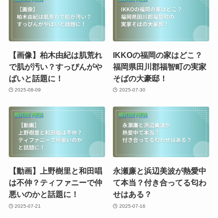
【画像】柏木由紀は肌荒れ
IKKOの福岡の家はどこ？
で肌が汚い？すっぴんがや
福岡県田川郡福智町の実家
ばいと話題に！
そばの大豪邸！
2025-08-09
2025-07-30
【動画】上野樹里と和田唱
永瀬廉と浜辺美波が熱愛中
は不仲？ティファニーで仲
て本当？付き合ってる匂わ
悪いのかと話題に！
せはある？
2025-07-21
2025-07-16