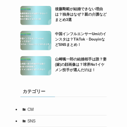
後藤剛範が結婚できない理由
は？独身はなぜ？親の介護など
まとめ3選
中国インフルエンサーUmiのイ
ンスタは？TikTok・Douyinな
どSNSまとめ！
山﨑颯一郎の結婚相手は誰？妻
(嫁)の顔画像は？球界No1イケ
メン投手が選んだのは！
カテゴリー
CM
SNS