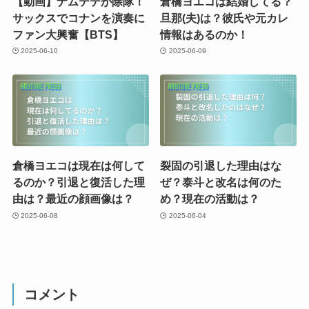
【動画】ナムテテが除隊！
倉橋ヨエコは結婚してる？
サックスでコナンを演奏に
旦那(夫)は？彼氏や元カレ
ファン大興奮【BTS】
情報はあるのか！
2025-06-10
2025-06-09
倉橋ヨエコは現在は何して
裂固の引退した理由はな
るのか？引退と復活した理
ぜ？泰斗と改名は何のた
由は？最近の顔画像は？
め？現在の活動は？
2025-06-08
2025-06-04
コメント