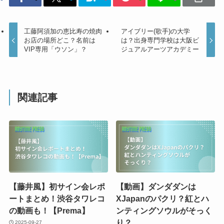
工藤阿須加の恵比寿の焼肉
アイブリー(歌手)の大学
お店の場所どこ？名前は
は？出身専門学校は大阪ビ
VIP専用「ウソン」？
ジュアルアーツアカデミー
関連記事
【藤井風】初サイン会レポ
【動画】ダンダダンは
ートまとめ！渋谷タワレコ
XJapanのパクリ？紅とハ
の動画も！【Prema】
ンティングソウルがそっく
り？
2025-09-27