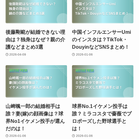
後藤剛範が結婚できない理
中国インフルエンサーUmi
由は？独身はなぜ？親の介
のインスタは？TikTok・
護などまとめ3選
DouyinなどSNSまとめ！
2026-04-09
2026-01-06
山﨑颯一郎の結婚相手は
球界No.1イケメン投手は
誰？妻(嫁)の顔画像は？球
誰？ミラコスタで薔薇でプ
界No1イケメン投手が選ん
ロポーズした野球選手と
だのは！
は！
2026-01-06
2026-01-06