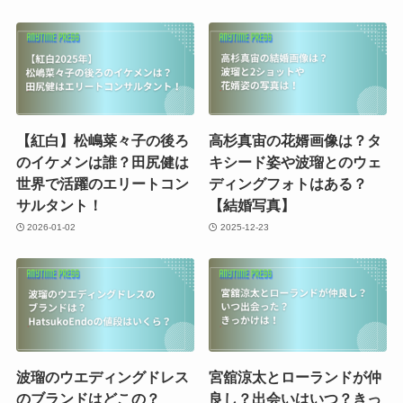
【紅白】松嶋菜々子の後ろ
高杉真宙の花婿画像は？タ
のイケメンは誰？田尻健は
キシード姿や波瑠とのウェ
世界で活躍のエリートコン
ディングフォトはある？
サルタント！
【結婚写真】
2026-01-02
2025-12-23
波瑠のウエディングドレス
宮舘涼太とローランドが仲
のブランドはどこの？
良し？出会いはいつ？きっ