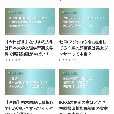
【今日好き】なづきの大学
セロ(マジシャン)は結婚し
は日本大学文理学部英文学
てる？嫁の顔画像は美女ダ
科で英語動画がやばい！
ンサーって本当？
2025-08-26
2025-08-19
【画像】柏木由紀は肌荒れ
IKKOの福岡の家はどこ？
で肌が汚い？すっぴんがや
福岡県田川郡福智町の実家