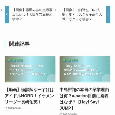
【画像】藤田みあの交通事
【画像】山口達也「rの法
故はいつ？大阪学芸高校通
則」誰とキス？女子高生の
学中？
城田サクラが被害？
関連記事
【動画】怪談師ゆーすけは
中島裕翔の本当の卒業理由
アイドルNORD！イケメン
は何？a-nation目前に発表
リーダー長崎佑亮！
はなぜ？【Hey! Say!
JUMP】
2025-09-04
2025-08-28