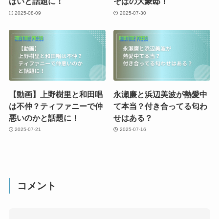
ばいと話題に！
そばの大豪邸！
2025-08-09
2025-07-30
【動画】上野樹里と和田唱
永瀬廉と浜辺美波が熱愛中
は不仲？ティファニーで仲
て本当？付き合ってる匂わ
悪いのかと話題に！
せはある？
2025-07-21
2025-07-16
コメント