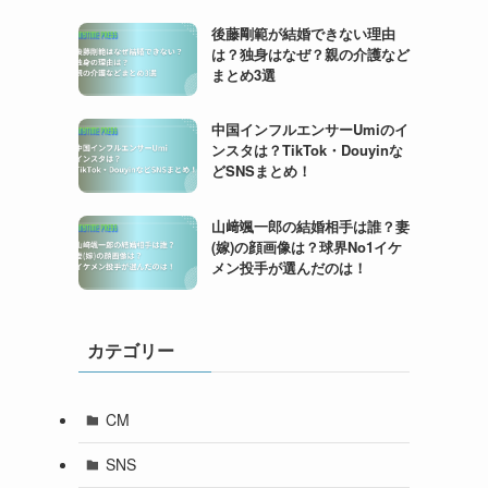
後藤剛範が結婚できない理由
は？独身はなぜ？親の介護など
まとめ3選
中国インフルエンサーUmiのイ
ンスタは？TikTok・Douyinな
どSNSまとめ！
山﨑颯一郎の結婚相手は誰？妻
(嫁)の顔画像は？球界No1イケ
メン投手が選んだのは！
カテゴリー
CM
SNS