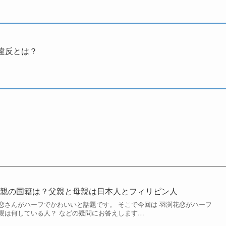
違反とは？
両親の国籍は？父親と母親は日本人とフィリピン人
恋さんがハーフでかわいいと話題です。 そこで今回は 羽渕花恋がハーフ
親は何している人？ などの疑問にお答えします…