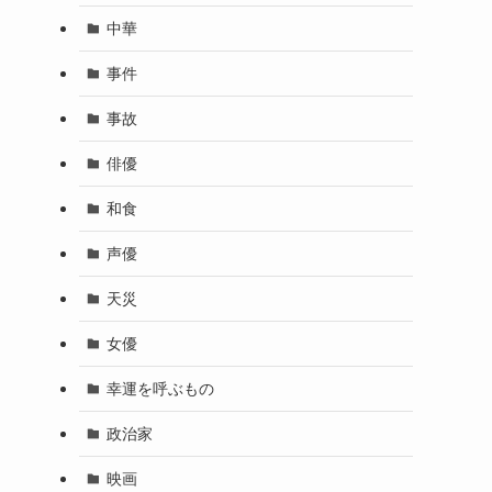
中華
事件
事故
俳優
和食
声優
天災
女優
幸運を呼ぶもの
政治家
映画