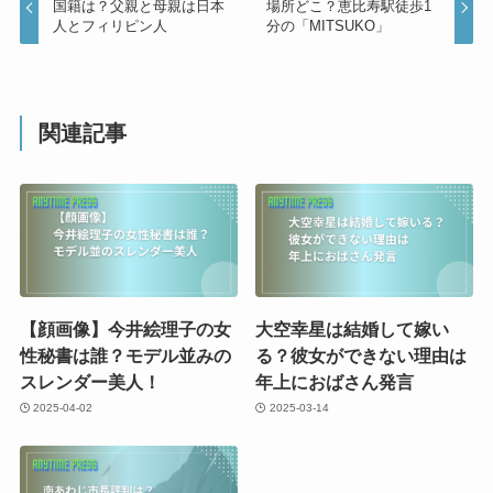
国籍は？父親と母親は日本
場所どこ？恵比寿駅徒歩1
人とフィリピン人
分の「MITSUKO」
関連記事
【顔画像】今井絵理子の女
大空幸星は結婚して嫁い
性秘書は誰？モデル並みの
る？彼女ができない理由は
スレンダー美人！
年上におばさん発言
2025-04-02
2025-03-14