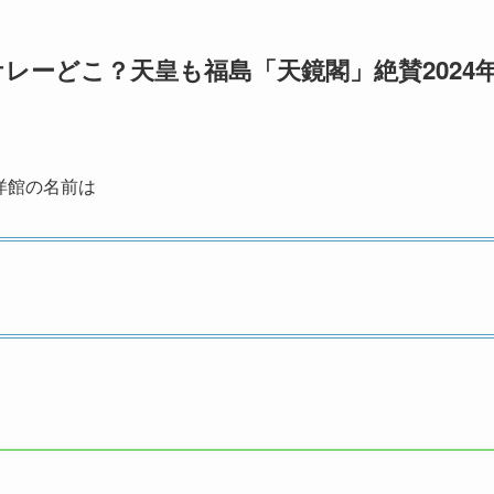
レーどこ？天皇も福島「天鏡閣」絶賛2024
の洋館の名前は