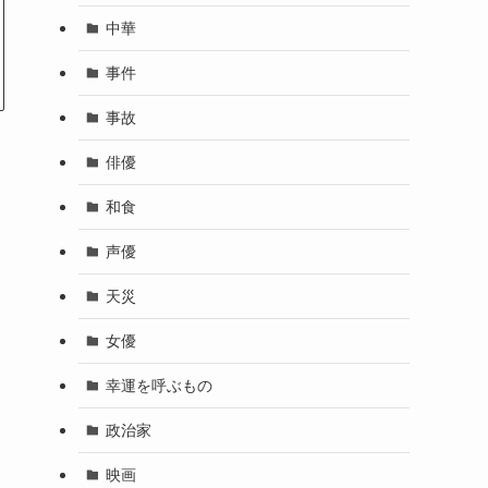
中華
事件
事故
俳優
和食
声優
天災
女優
幸運を呼ぶもの
政治家
映画