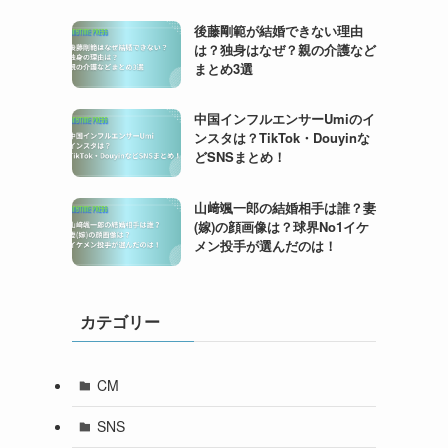
後藤剛範が結婚できない理由
は？独身はなぜ？親の介護など
まとめ3選
中国インフルエンサーUmiのイ
ンスタは？TikTok・Douyinな
どSNSまとめ！
山﨑颯一郎の結婚相手は誰？妻
(嫁)の顔画像は？球界No1イケ
メン投手が選んだのは！
カテゴリー
CM
SNS