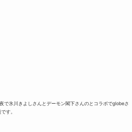
】第2夜で氷川きよしさんとデーモン閣下さんのとコラボでglobeさ
題です。