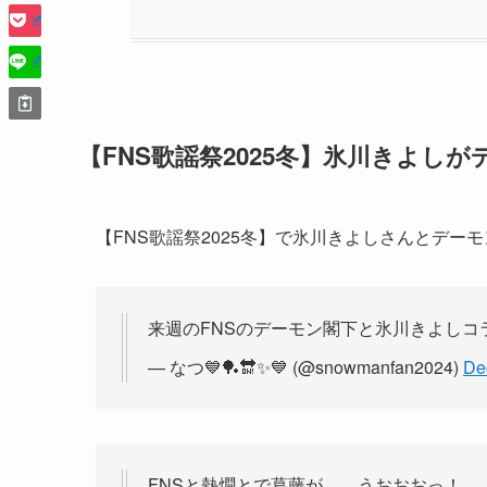
【FNS歌謡祭2025冬】氷川きよし
【FNS歌謡祭2025冬】で氷川きよしさんとデ
来週のFNSのデーモン閣下と氷川きよしコ
— なつ💙🏓🔛✨💙 (@snowmanfan2024)
De
FNSと熱燗とで葛藤が……うおおおっ！