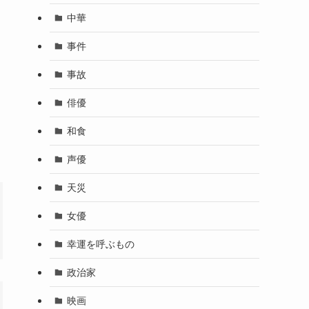
中華
事件
事故
俳優
和食
声優
天災
女優
幸運を呼ぶもの
政治家
映画