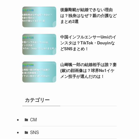
後藤剛範が結婚できない理由
は？独身はなぜ？親の介護など
まとめ3選
中国インフルエンサーUmiのイ
ンスタは？TikTok・Douyinな
どSNSまとめ！
山﨑颯一郎の結婚相手は誰？妻
(嫁)の顔画像は？球界No1イケ
メン投手が選んだのは！
カテゴリー
CM
SNS