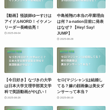
【動画】怪談師ゆーすけは
中島裕翔の本当の卒業理由
アイドルNORD！イケメン
は何？a-nation目前に発表
リーダー長崎佑亮！
はなぜ？【Hey! Say!
JUMP】
2025-09-04
2025-08-28
【今日好き】なづきの大学
セロ(マジシャン)は結婚し
は日本大学文理学部英文学
てる？嫁の顔画像は美女ダ
科で英語動画がやばい！
ンサーって本当？
2025-08-26
2025-08-19