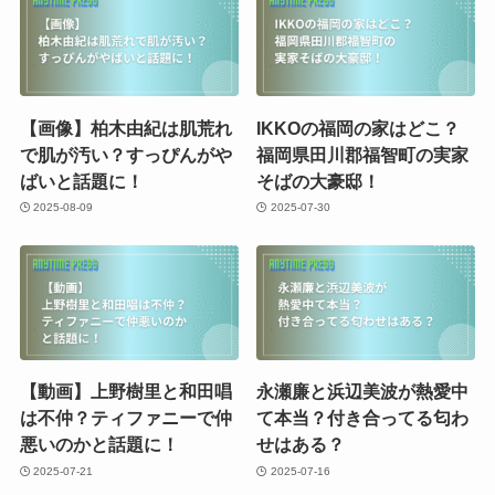
【画像】柏木由紀は肌荒れ
IKKOの福岡の家はどこ？
で肌が汚い？すっぴんがや
福岡県田川郡福智町の実家
ばいと話題に！
そばの大豪邸！
2025-08-09
2025-07-30
【動画】上野樹里と和田唱
永瀬廉と浜辺美波が熱愛中
は不仲？ティファニーで仲
て本当？付き合ってる匂わ
悪いのかと話題に！
せはある？
2025-07-21
2025-07-16