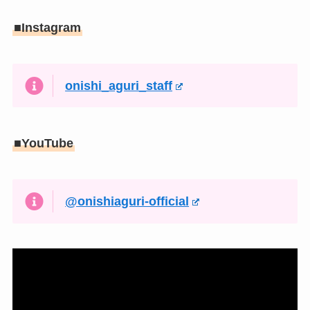
■Instagram
onishi_aguri_staff
■YouTube
@onishiaguri-official