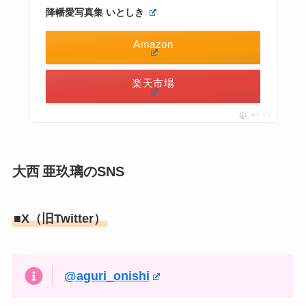
降幡愛写真集 いとしき
Amazon
楽天市場
ポチップ
大西 亜玖璃のSNS
■X（旧Twitter）
@aguri_onishi