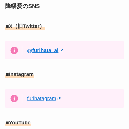
降幡愛のSNS
■X（旧Twitter）
@furihata_ai
■Instagram
furihatagram
■YouTube