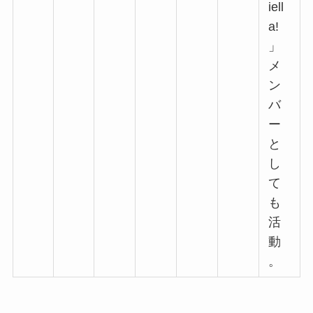
iell
a!
」
メ
ン
バ
ー
と
し
て
も
活
動
。