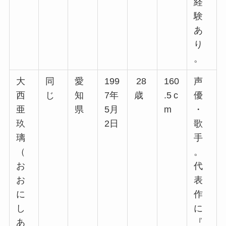
経
験
あ
り
。
大
同
愛
199
28
160
声
西
じ
知
7年
歳
.5 c
優
亜
県
5月
m
・
玖
2日
歌
璃
手
（
。
お
代
お
表
に
作
し
に
あ
『