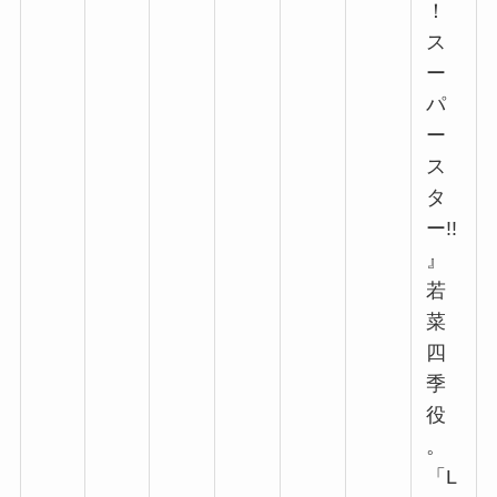
！
ス
ー
パ
ー
ス
タ
ー!!
』
若
菜
四
季
役
。
「L