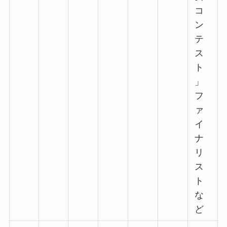
コ
ン
テ
ス
ト
」
フ
ァ
イ
ナ
リ
ス
ト
な
ど