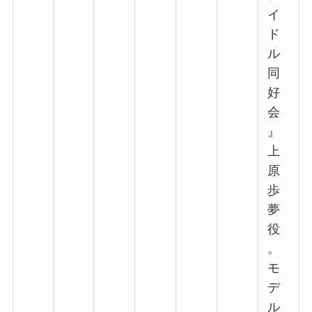
イ
ド
ル
同
好
会
』
上
原
歩
夢
役
。
モ
デ
ル