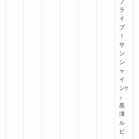
ブ
ラ
イ
ブ
！
サ
ン
シ
ャ
イ
ン!!
』
黒
澤
ル
ビ