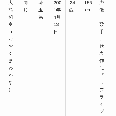
大
同
埼
200
24
156
声
熊
じ
玉
1年
歳
cm
優
和
県
4月
・
奏
13
歌
（
日
手
お
。
お
代
く
表
ま
作
わ
に
か
『
な
ラ
）
ブ
ラ
イ
ブ