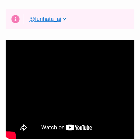
@furihata_ai