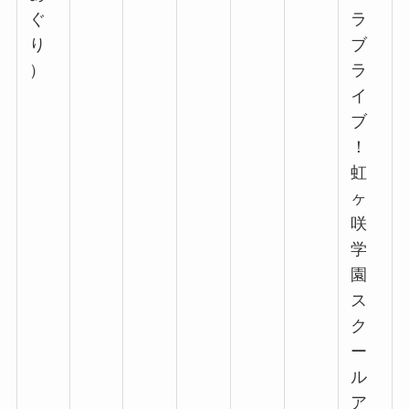
ぐ
ラ
り
ブ
）
ラ
イ
ブ
！
虹
ヶ
咲
学
園
ス
ク
ー
ル
ア