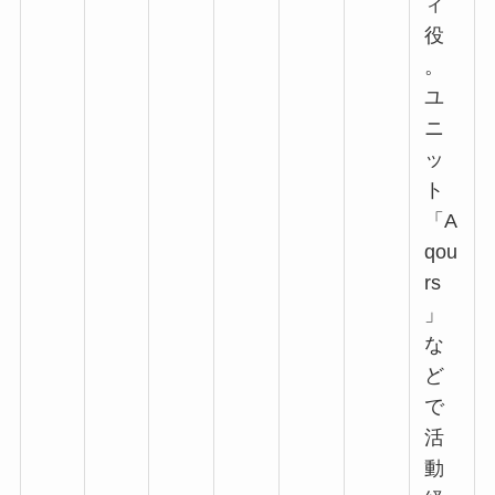
ィ
役
。
ユ
ニ
ッ
ト
「A
qou
rs
」
な
ど
で
活
動