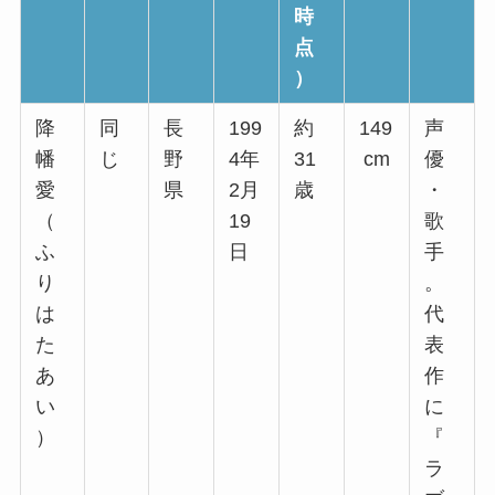
時
点
）
降
同
長
199
約
149
声
幡
じ
野
4年
31
cm
優
愛
県
2月
歳
・
（
19
歌
ふ
日
手
り
。
は
代
た
表
あ
作
い
に
）
『
ラ