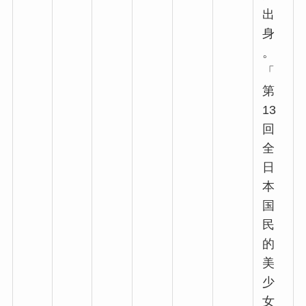
出
身
。
「
第
13
回
全
日
本
国
民
的
美
少
女