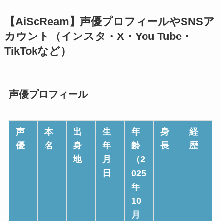
【AiScReam】声優プロフィールやSNSア
カウント（インスタ・X・You Tube・
TikTokなど）
声優プロフィール
声
本
出
生
年
身
経
優
名
身
年
齢
長
歴
地
月
（2
日
025
年
10
月